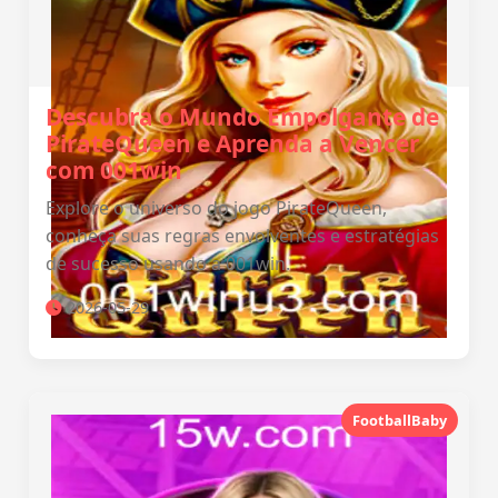
Descubra o Mundo Empolgante de
PirateQueen e Aprenda a Vencer
com 001win
Explore o universo do jogo PirateQueen,
conheça suas regras envolventes e estratégias
de sucesso usando a 001win.
2026-05-29
FootballBaby