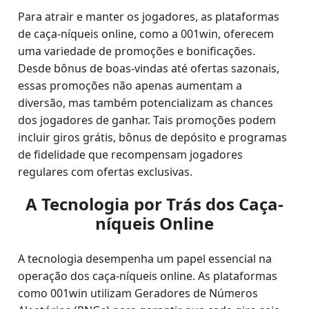
Para atrair e manter os jogadores, as plataformas
de caça-níqueis online, como a 001win, oferecem
uma variedade de promoções e bonificações.
Desde bônus de boas-vindas até ofertas sazonais,
essas promoções não apenas aumentam a
diversão, mas também potencializam as chances
dos jogadores de ganhar. Tais promoções podem
incluir giros grátis, bônus de depósito e programas
de fidelidade que recompensam jogadores
regulares com ofertas exclusivas.
A Tecnologia por Trás dos Caça-
níqueis Online
A tecnologia desempenha um papel essencial na
operação dos caça-níqueis online. As plataformas
como 001win utilizam Geradores de Números