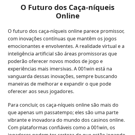
O Futuro dos Caça-níqueis
Online
O futuro dos caça-níqueis online parece promissor,
com inovações contínuas que mantêm os jogos
emocionantes e envolventes. A realidade virtual e a
inteligência artificial são áreas promissoras que
poderão oferecer novos modos de jogo e
experiências mais imersivas. A 001win está na
vanguarda dessas inovações, sempre buscando
maneiras de melhorar e expandir o que pode
oferecer aos seus jogadores.
Para concluir, os caça-níqueis online são mais do
que apenas um passatempo; eles são uma parte
vibrante e inovadora do mundo dos casinos online.
Com plataformas confiáveis como a 001win, os