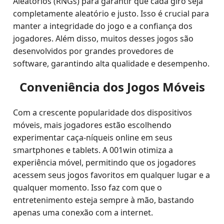
Aleatórios (RNGs) para garantir que cada giro seja
completamente aleatório e justo. Isso é crucial para
manter a integridade do jogo e a confiança dos
jogadores. Além disso, muitos desses jogos são
desenvolvidos por grandes provedores de
software, garantindo alta qualidade e desempenho.
Conveniência dos Jogos Móveis
Com a crescente popularidade dos dispositivos
móveis, mais jogadores estão escolhendo
experimentar caça-níqueis online em seus
smartphones e tablets. A 001win otimiza a
experiência móvel, permitindo que os jogadores
acessem seus jogos favoritos em qualquer lugar e a
qualquer momento. Isso faz com que o
entretenimento esteja sempre à mão, bastando
apenas uma conexão com a internet.