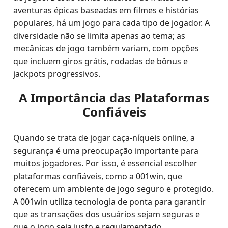
aventuras épicas baseadas em filmes e histórias
populares, há um jogo para cada tipo de jogador. A
diversidade não se limita apenas ao tema; as
mecânicas de jogo também variam, com opções
que incluem giros grátis, rodadas de bônus e
jackpots progressivos.
A Importância das Plataformas
Confiáveis
Quando se trata de jogar caça-níqueis online, a
segurança é uma preocupação importante para
muitos jogadores. Por isso, é essencial escolher
plataformas confiáveis, como a 001win, que
oferecem um ambiente de jogo seguro e protegido.
A 001win utiliza tecnologia de ponta para garantir
que as transações dos usuários sejam seguras e
que o jogo seja justo e regulamentado.