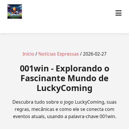
Início
/
Notícias Expressas
/ 2026-02-27
001win - Explorando o
Fascinante Mundo de
LuckyComing
Descubra tudo sobre o jogo LuckyComing, suas
regras, mecânicas e como ele se conecta com
eventos atuais, usando a palavra-chave 001win.