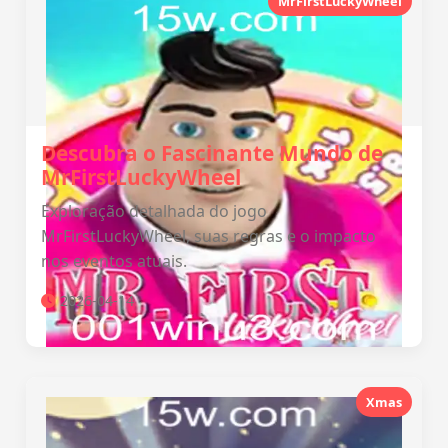
MrFirstLuckyWheel
Descubra o Fascinante Mundo de
MrFirstLuckyWheel
Exploração detalhada do jogo
MrFirstLuckyWheel, suas regras e o impacto
nos eventos atuais.
2026-04-14
Xmas