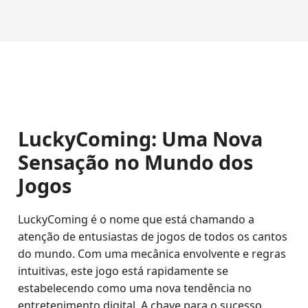
LuckyComing: Uma Nova
Sensação no Mundo dos
Jogos
LuckyComing é o nome que está chamando a
atenção de entusiastas de jogos de todos os cantos
do mundo. Com uma mecânica envolvente e regras
intuitivas, este jogo está rapidamente se
estabelecendo como uma nova tendência no
entretenimento digital. A chave para o sucesso