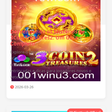
Desvendando os Mistérios de
3CoinTreasures2: Um Guia
Completo
Explore o fascinante mundo de
3CoinTreasures2 com nosso guia detalhado,
cobrindo a introdução ao jogo, suas regras
intrincadas e dicas para jogadores novos e
veteranos.
2026-03-26