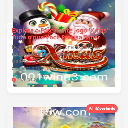
Explore o Fascinante Jogo 'Xmas':
Tudo o que Você Precisa Saber
Descubra o jogo 'Xmas', uma experiência
emocionante para jogadores de todas as
idades, com regras únicas e envolventes.
Conheça a sua introdução e como jogar.
2026-04-28
WildOverlords