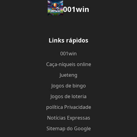
001win
Links rápidos
001win
Caça-níqueis online
Jueteng
Jogos de bingo
Jogos de loteria
política Privacidade
Notícias Expressas
Sitemap do Google