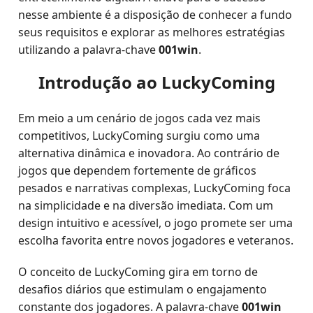
nesse ambiente é a disposição de conhecer a fundo
seus requisitos e explorar as melhores estratégias
utilizando a palavra-chave
001win
.
Introdução ao LuckyComing
Em meio a um cenário de jogos cada vez mais
competitivos, LuckyComing surgiu como uma
alternativa dinâmica e inovadora. Ao contrário de
jogos que dependem fortemente de gráficos
pesados e narrativas complexas, LuckyComing foca
na simplicidade e na diversão imediata. Com um
design intuitivo e acessível, o jogo promete ser uma
escolha favorita entre novos jogadores e veteranos.
O conceito de LuckyComing gira em torno de
desafios diários que estimulam o engajamento
constante dos jogadores. A palavra-chave
001win