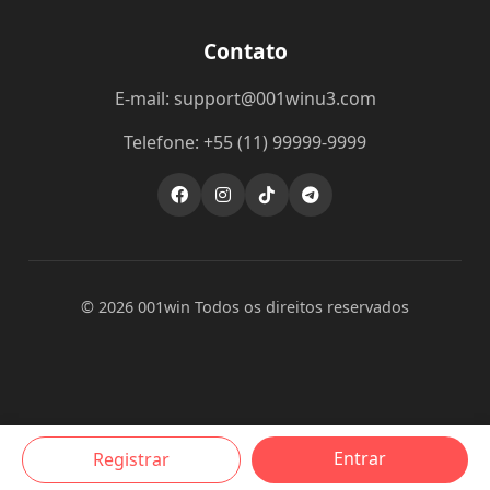
Contato
E-mail:
support@001winu3.com
Telefone: +55 (11) 99999-9999
© 2026 001win Todos os direitos reservados
Entrar
Registrar