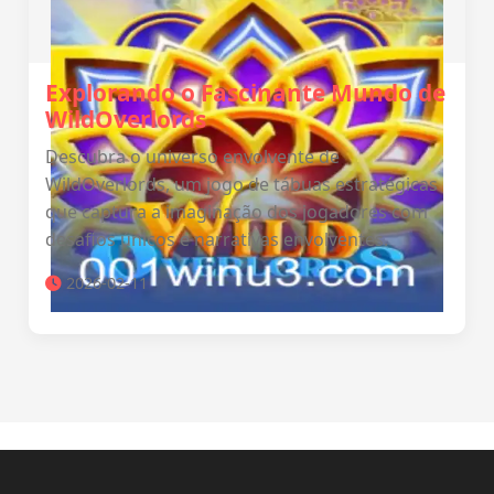
Explorando o Fascinante Mundo de
WildOverlords
Descubra o universo envolvente de
WildOverlords, um jogo de tábuas estratégicas
que captura a imaginação dos jogadores com
desafios únicos e narrativas envolventes.
2026-02-11