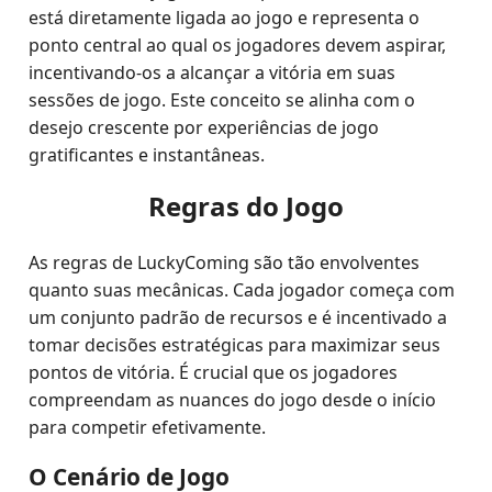
está diretamente ligada ao jogo e representa o
ponto central ao qual os jogadores devem aspirar,
incentivando-os a alcançar a vitória em suas
sessões de jogo. Este conceito se alinha com o
desejo crescente por experiências de jogo
gratificantes e instantâneas.
Regras do Jogo
As regras de LuckyComing são tão envolventes
quanto suas mecânicas. Cada jogador começa com
um conjunto padrão de recursos e é incentivado a
tomar decisões estratégicas para maximizar seus
pontos de vitória. É crucial que os jogadores
compreendam as nuances do jogo desde o início
para competir efetivamente.
O Cenário de Jogo