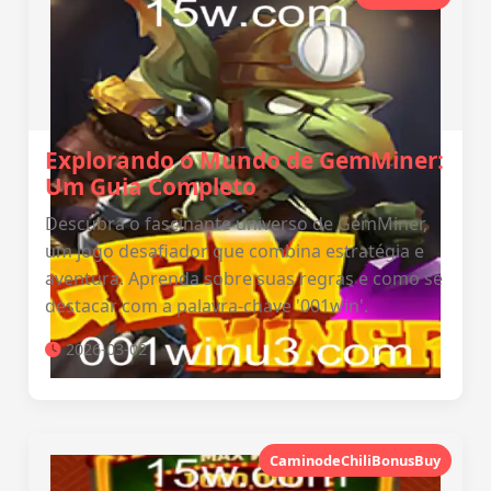
Explorando o Mundo de GemMiner:
Um Guia Completo
Descubra o fascinante universo de GemMiner,
um jogo desafiador que combina estratégia e
aventura. Aprenda sobre suas regras e como se
destacar com a palavra-chave '001win'.
2026-03-02
CaminodeChiliBonusBuy