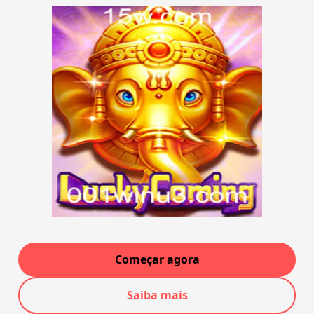
Começar agora
Saiba mais