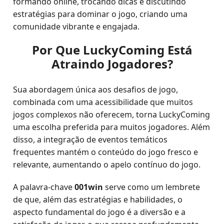
formando online, trocando dicas e discutindo
estratégias para dominar o jogo, criando uma
comunidade vibrante e engajada.
Por Que LuckyComing Está
Atraindo Jogadores?
Sua abordagem única aos desafios de jogo,
combinada com uma acessibilidade que muitos
jogos complexos não oferecem, torna LuckyComing
uma escolha preferida para muitos jogadores. Além
disso, a integração de eventos temáticos
frequentes mantém o conteúdo do jogo fresco e
relevante, aumentando o apelo contínuo do jogo.
A palavra-chave
001win
serve como um lembrete
de que, além das estratégias e habilidades, o
aspecto fundamental do jogo é a diversão e a