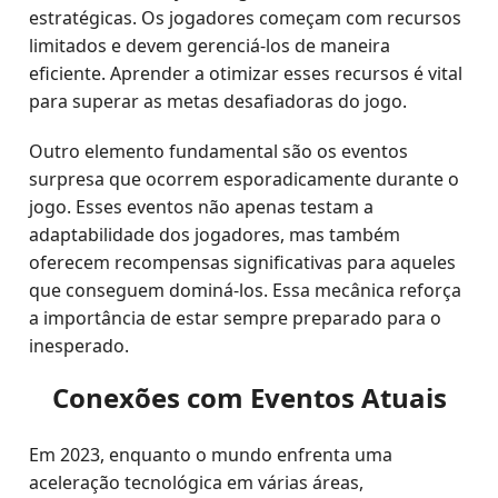
estratégicas. Os jogadores começam com recursos
limitados e devem gerenciá-los de maneira
eficiente. Aprender a otimizar esses recursos é vital
para superar as metas desafiadoras do jogo.
Outro elemento fundamental são os eventos
surpresa que ocorrem esporadicamente durante o
jogo. Esses eventos não apenas testam a
adaptabilidade dos jogadores, mas também
oferecem recompensas significativas para aqueles
que conseguem dominá-los. Essa mecânica reforça
a importância de estar sempre preparado para o
inesperado.
Conexões com Eventos Atuais
Em 2023, enquanto o mundo enfrenta uma
aceleração tecnológica em várias áreas,