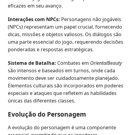
eficazes em seu avanço.
Interações com NPCs:
Personagens não jogáveis
(NPCs) representam um papel crucial, fornecendo
dicas, missões e objetos valiosos. Os diálogos são
uma parte essencial do jogo, requerendo decisões
ponderadas e respostas estratégicas.
Sistema de Batalha:
Combates em
OrientalBeauty
são intensos e baseados em turnos, onde cada
movimento deve ser cuidadosamente planejado.
Elementos culturais são incorporados em poderes
especiais e ataques que refletem as habilidades
únicas das diferentes classes.
Evolução do Personagem
A evolução do personagem é uma componente