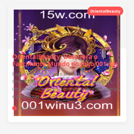
OrientalBeauty
OrientalBeauty: Descubra o
Fascinante Mundo do Jogo 001win
Explore em detalhes o inovador jogo
OrientalBeauty e suas características únicas,
incluindo uma análise completa de suas regras
e premissas.
2026-05-25