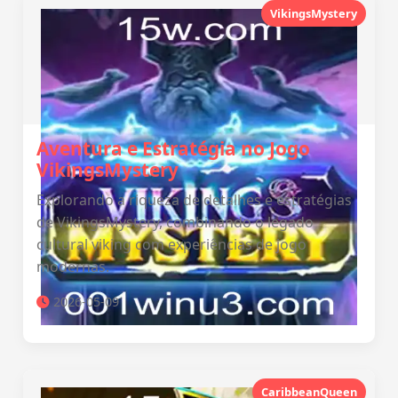
VikingsMystery
Aventura e Estratégia no Jogo
VikingsMystery
Explorando a riqueza de detalhes e estratégias
de VikingsMystery, combinando o legado
cultural viking com experiências de jogo
modernas.
2026-05-09
CaribbeanQueen