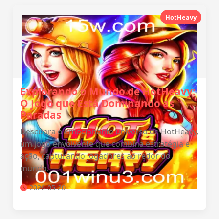
HotHeavy
Explorando o Mundo de HotHeavy:
O Jogo que Está Dominando as
Paradas
Descubra o emocionante universo de HotHeavy,
um jogo envolvente que combina estratégia e
ação, capturando jogadores ao redor do
mundo.
2026-05-20