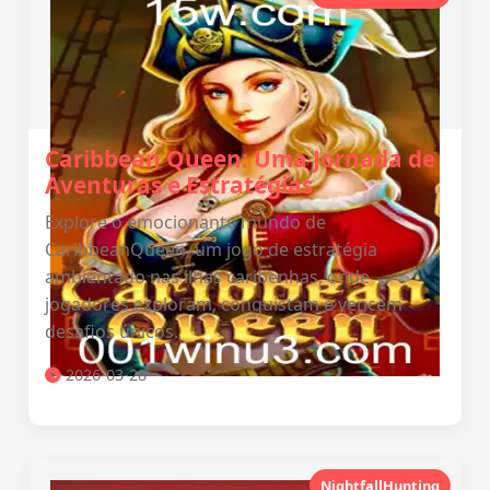
Caribbean Queen: Uma Jornada de
Aventuras e Estratégias
Explore o emocionante mundo de
CaribbeanQueen, um jogo de estratégia
ambientado nas ilhas caribenhas, onde
jogadores exploram, conquistam e vencem
desafios únicos.
2026-03-28
NightfallHunting