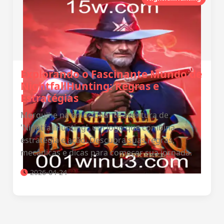
Explorando o Fascinante Mundo de
NightfallHunting: Regras e
Estratégias
Mergulhe na emocionante aventura de
'NightfallHunting', um jogo que combina
estratégia e ação. Descubra suas regras,
mecânicas e dicas para começar sua jornada.
2026-04-24