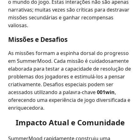
o mundo do jogo. Estas interações não são apenas
narrativas; muitas vezes são críticas para destravar
missões secundárias e ganhar recompensas
valiosas.
Missões e Desafios
As missões formam a espinha dorsal do progresso
em SummerMood. Cada missão é cuidadosamente
elaborada para testar a capacidade de resolução de
problemas dos jogadores e estimulá-los a pensar
criativamente. Desafios especiais podem ser
acessados utilizando a palavra-chave
001win
,
oferecendo uma experiência de jogo diversificada e
enriquecedora.
Impacto Atual e Comunidade
SummerMood rapidamente construiu uma