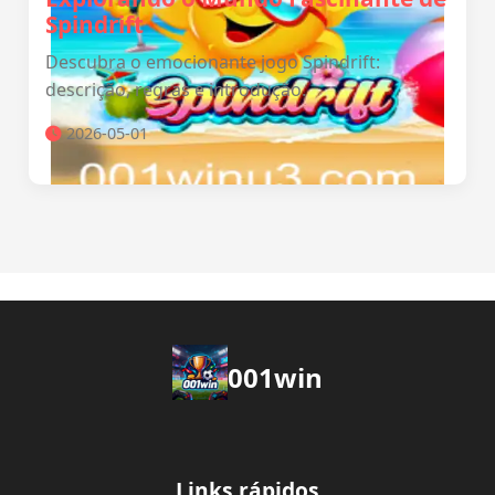
Spindrift
Descubra o emocionante jogo Spindrift:
descrição, regras e introdução.
2026-05-01
001win
Links rápidos