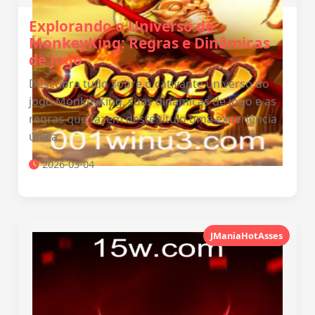
Explorando o Universo de
MonkeyKing: Regras e Dinâmicas
de Jogo
Descubra tudo sobre o cativante universo do
jogo MonkeyKing, suas dinâmicas de jogo e as
regras que fazem deste título uma experiência
única.
2026-03-04
JManiaHotAsses