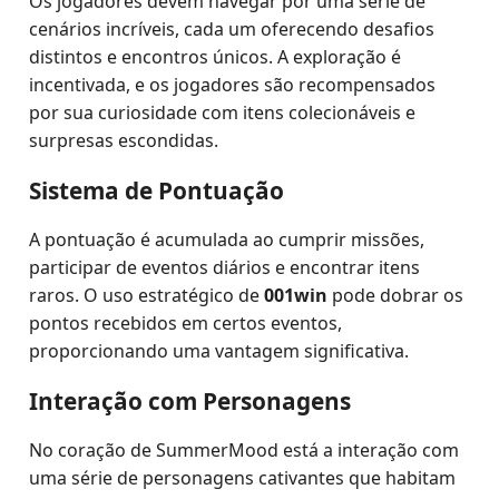
Os jogadores devem navegar por uma série de
cenários incríveis, cada um oferecendo desafios
distintos e encontros únicos. A exploração é
incentivada, e os jogadores são recompensados
por sua curiosidade com itens colecionáveis e
surpresas escondidas.
Sistema de Pontuação
A pontuação é acumulada ao cumprir missões,
participar de eventos diários e encontrar itens
raros. O uso estratégico de
001win
pode dobrar os
pontos recebidos em certos eventos,
proporcionando uma vantagem significativa.
Interação com Personagens
No coração de SummerMood está a interação com
uma série de personagens cativantes que habitam