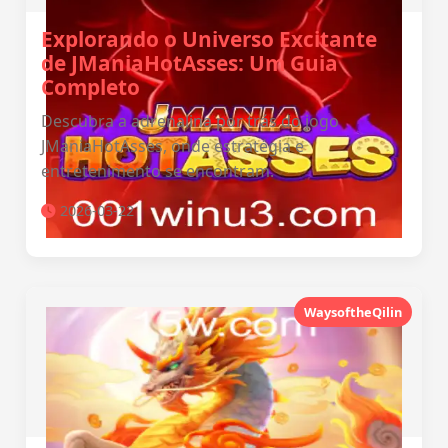
Explorando o Universo Excitante
de JManiaHotAsses: Um Guia
Completo
Descubra a adrenalina por trás do jogo
JManiaHotAsses, onde estratégia e
entretenimento se encontram.
2026-03-22
WaysoftheQilin